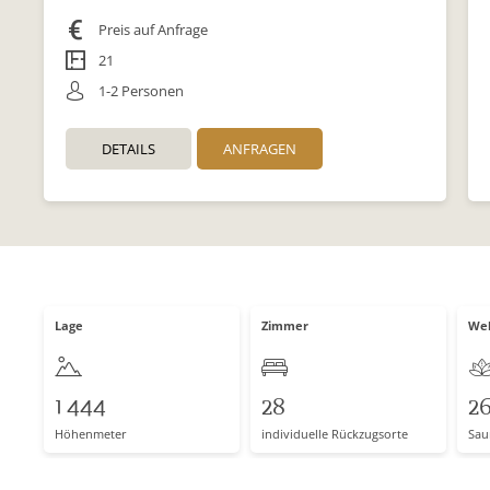
Preis auf Anfrage
21
1-2 Personen
DETAILS
ANFRAGEN
Lage
Zimmer
Wel
1 444
28
2
Höhenmeter
individuelle Rückzugsorte
Sau