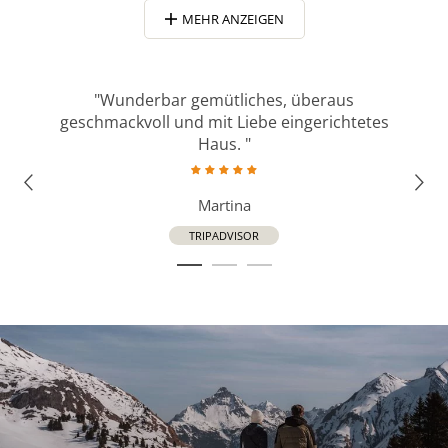
MEHR ANZEIGEN
lt!
"Wunderbar gemütliches, überaus
"Be
der
geschmackvoll und mit Liebe eingerichtetes
Haus. "
Martina
TRIPADVISOR