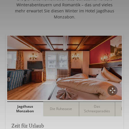
Winterabenteuern und Romantik – das und vieles
mehr erwartet Sie diesen Winter im Hotel Jagdhaus
Monzabon.
Jagdhaus
Das
Die Ruheoase
Der 
Monzabon
Schneeparadies
Zeit für Urlaub