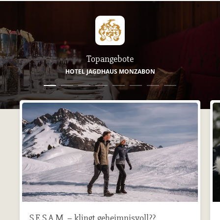
Topangebote
HOTEL JAGDHAUS MONZABON
S.E.S.A.M. – klingt geheimnisvoll??